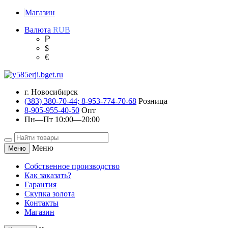
Магазин
Валюта
RUB
Р
$
€
г. Новосибирск
(383) 380-70-44; 8-953-774-70-68
Розница
8-905-955-40-50
Опт
Пн—Пт 10:00—20:00
Меню
Меню
Собственное производство
Как заказать?
Гарантия
Скупка золота
Контакты
Магазин